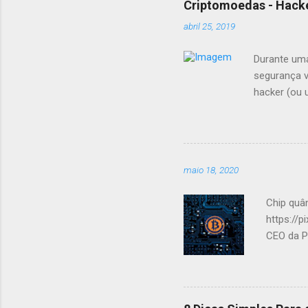
Criptomoedas - Hacke
abril 25, 2019
Durante uma
segurança v
hacker (ou 
carteiras E
fracas e os
testar a “e
carteiras: 
maio 18, 2020
roubada des
avaliados e
Chip quâ
puderam det
https://
CEO da P
criptogra
entrevist
todo ess
Essa tam