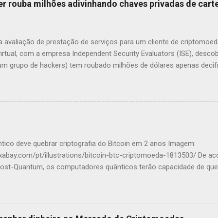
r rouba milhões adivinhando chaves privadas de cart
 avaliação de prestação de serviços para um cliente de criptomoed
irtual, com a empresa Independent Security Evaluators (ISE), desc
um grupo de hackers) tem roubado milhões de dólares apenas decif
thereum geradas com baixo nível de segurança. Foram examinadas v
 profissionais perceberam que as contas associadas a elas estava
ficiência” do criminoso, eles resolveram enviar o equivalente a US$
o valor foi transferido imediatamente. Supõe-se que uma boa quantid
sa forma. Em 13 de janeiro de 2018, a carteira do hacker tinha o s
m US$ 54,3 milhões, informaram os investigadores. Possibilidades O
ntico deve quebrar criptografia do Bitcoin em 2 anos Imagem:
erminar, com certeza, o que fez com que essas chav...
pixabay.com/pt/illustrations/bitcoin-btc-criptomoeda-1813503/ De 
ost-Quantum, os computadores quânticos terão capacidade de queb
fia, incluindo a do Bitcoin , em cerca de dois anos. A informação f
a do executivo ao Decrypt . Para alguns especialistas, as máquinas 
e poder computacional tão cedo, dada a complexidade criptográfica 
bém é a opinião do CEO da Alphabet , Sundar Pichai. Em janeiro, Pi