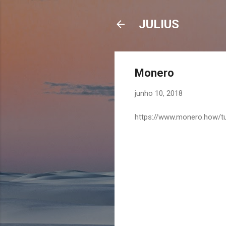
JULIUS
Monero
junho 10, 2018
https://www.monero.how/t
C
o
m
e