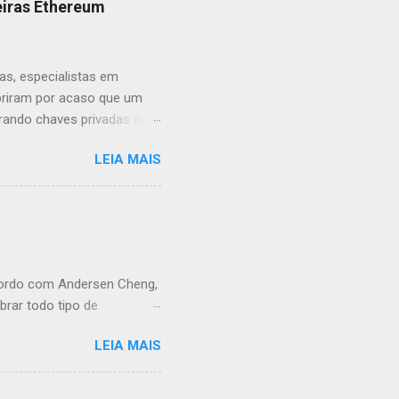
eiras Ethereum
as, especialistas em
obriram por acaso que um
rando chaves privadas de
árias chaves privadas
LEIA MAIS
m sendo esvaziadas. Para
 1 em ETH para uma dessas
ade de dinheiro tenha sido
aldo de 37.926 ETH
s especialistas do ISE não
acordo com Andersen Cheng,
rar todo tipo de
oi passada durante uma
LEIA MAIS
quânticas não deverão ter
de uma moeda digital .
chai declarou que, em uma