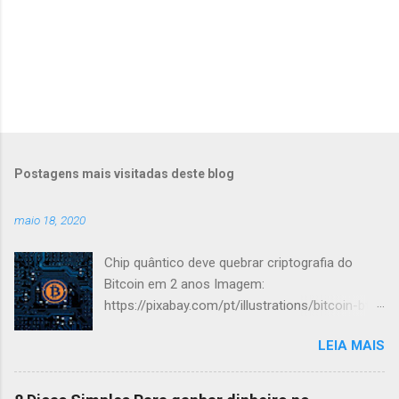
Postagens mais visitadas deste blog
maio 18, 2020
Chip quântico deve quebrar criptografia do
Bitcoin em 2 anos Imagem:
https://pixabay.com/pt/illustrations/bitcoin-btc-
criptomoeda-1813503/ De acordo com
LEIA MAIS
Andersen Cheng, CEO da Post-Quantum, os
computadores quânticos terão capacidade de
quebrar todo tipo de criptografia, incluindo a do